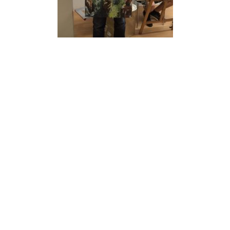
KONT
rsburg“
Tel.: 08
Mobil: 0
udatsc
e