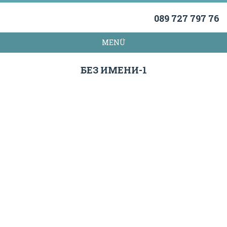
089 727 797 76
MENÜ
БЕЗ ИМЕНИ-1
ADDRESSE
Kunst Atelier „Petersburg“
Kistlerhofstraße 88
81379 München