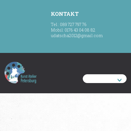
KONTAKT
Tel.: 089 727 797 76
Mobil: 0176 43 04 08 82
udatscha2012@gmail.com