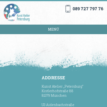
089 727 797 76
MENÜ
ADDRESSE
Kunst Atelier „Petersburg“
Kistlerhofstraße 88
81379 München
U3 Aidenbachstraße