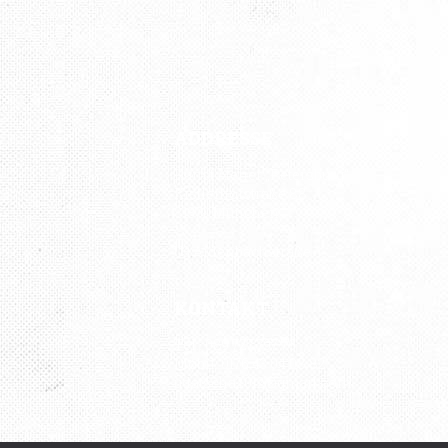
ADDRESSE
Kunst Atelier „Petersburg“
Kistlerhofstraße 88
81379 München
U3 Aidenbachstraße
KONTAKT
Tel.: 089 727 797 76
Mobil: 0176 43 04 08 82
udatscha2012@gmail.com