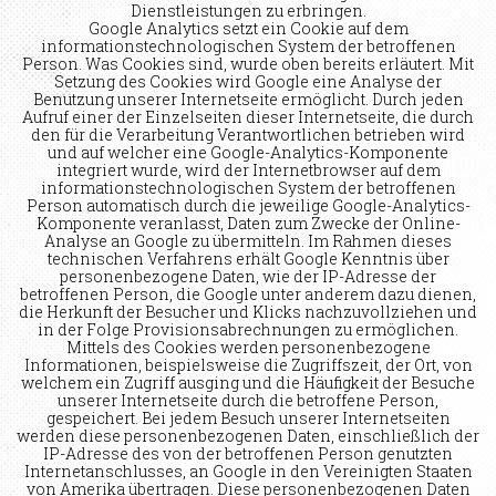
Dienstleistungen zu erbringen.
Google Analytics setzt ein Cookie auf dem
informationstechnologischen System der betroffenen
Person. Was Cookies sind, wurde oben bereits erläutert. Mit
Setzung des Cookies wird Google eine Analyse der
Benutzung unserer Internetseite ermöglicht. Durch jeden
Aufruf einer der Einzelseiten dieser Internetseite, die durch
den für die Verarbeitung Verantwortlichen betrieben wird
und auf welcher eine Google-Analytics-Komponente
integriert wurde, wird der Internetbrowser auf dem
informationstechnologischen System der betroffenen
Person automatisch durch die jeweilige Google-Analytics-
Komponente veranlasst, Daten zum Zwecke der Online-
Analyse an Google zu übermitteln. Im Rahmen dieses
technischen Verfahrens erhält Google Kenntnis über
personenbezogene Daten, wie der IP-Adresse der
betroffenen Person, die Google unter anderem dazu dienen,
die Herkunft der Besucher und Klicks nachzuvollziehen und
in der Folge Provisionsabrechnungen zu ermöglichen.
Mittels des Cookies werden personenbezogene
Informationen, beispielsweise die Zugriffszeit, der Ort, von
welchem ein Zugriff ausging und die Häufigkeit der Besuche
unserer Internetseite durch die betroffene Person,
gespeichert. Bei jedem Besuch unserer Internetseiten
werden diese personenbezogenen Daten, einschließlich der
IP-Adresse des von der betroffenen Person genutzten
Internetanschlusses, an Google in den Vereinigten Staaten
von Amerika übertragen. Diese personenbezogenen Daten