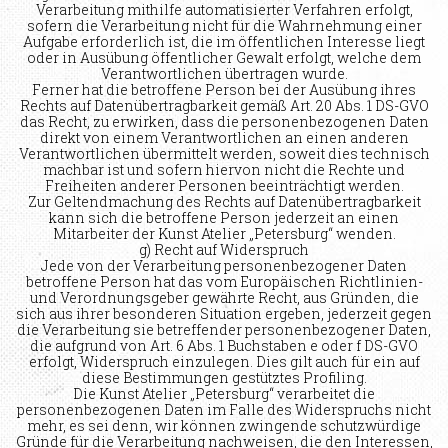
Verarbeitung mithilfe automatisierter Verfahren erfolgt,
sofern die Verarbeitung nicht für die Wahrnehmung einer
Aufgabe erforderlich ist, die im öffentlichen Interesse liegt
oder in Ausübung öffentlicher Gewalt erfolgt, welche dem
Verantwortlichen übertragen wurde.
Ferner hat die betroffene Person bei der Ausübung ihres
Rechts auf Datenübertragbarkeit gemäß Art. 20 Abs. 1 DS-GVO
das Recht, zu erwirken, dass die personenbezogenen Daten
direkt von einem Verantwortlichen an einen anderen
Verantwortlichen übermittelt werden, soweit dies technisch
machbar ist und sofern hiervon nicht die Rechte und
Freiheiten anderer Personen beeinträchtigt werden.
Zur Geltendmachung des Rechts auf Datenübertragbarkeit
kann sich die betroffene Person jederzeit an einen
Mitarbeiter der Kunst Atelier „Petersburg“ wenden.
g) Recht auf Widerspruch
Jede von der Verarbeitung personenbezogener Daten
betroffene Person hat das vom Europäischen Richtlinien-
und Verordnungsgeber gewährte Recht, aus Gründen, die
sich aus ihrer besonderen Situation ergeben, jederzeit gegen
die Verarbeitung sie betreffender personenbezogener Daten,
die aufgrund von Art. 6 Abs. 1 Buchstaben e oder f DS-GVO
erfolgt, Widerspruch einzulegen. Dies gilt auch für ein auf
diese Bestimmungen gestütztes Profiling.
Die Kunst Atelier „Petersburg“ verarbeitet die
personenbezogenen Daten im Falle des Widerspruchs nicht
mehr, es sei denn, wir können zwingende schutzwürdige
Gründe für die Verarbeitung nachweisen, die den Interessen,