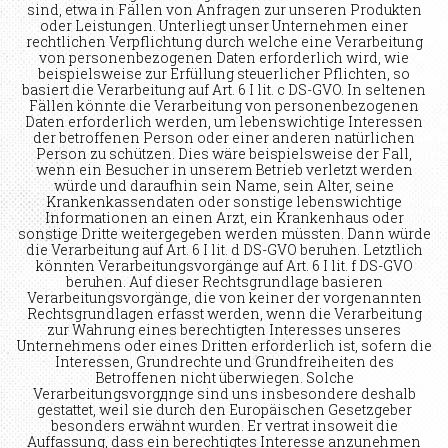
sind, etwa in Fällen von Anfragen zur unseren Produkten
oder Leistungen. Unterliegt unser Unternehmen einer
rechtlichen Verpflichtung durch welche eine Verarbeitung
von personenbezogenen Daten erforderlich wird, wie
beispielsweise zur Erfüllung steuerlicher Pflichten, so
basiert die Verarbeitung auf Art. 6 I lit. c DS-GVO. In seltenen
Fällen könnte die Verarbeitung von personenbezogenen
Daten erforderlich werden, um lebenswichtige Interessen
der betroffenen Person oder einer anderen natürlichen
Person zu schützen. Dies wäre beispielsweise der Fall,
wenn ein Besucher in unserem Betrieb verletzt werden
würde und daraufhin sein Name, sein Alter, seine
Krankenkassendaten oder sonstige lebenswichtige
Informationen an einen Arzt, ein Krankenhaus oder
sonstige Dritte weitergegeben werden müssten. Dann würde
die Verarbeitung auf Art. 6 I lit. d DS-GVO beruhen. Letztlich
könnten Verarbeitungsvorgänge auf Art. 6 I lit. f DS-GVO
beruhen. Auf dieser Rechtsgrundlage basieren
Verarbeitungsvorgänge, die von keiner der vorgenannten
Rechtsgrundlagen erfasst werden, wenn die Verarbeitung
zur Wahrung eines berechtigten Interesses unseres
Unternehmens oder eines Dritten erforderlich ist, sofern die
Interessen, Grundrechte und Grundfreiheiten des
Betroffenen nicht überwiegen. Solche
Verarbeitungsvorgдnge sind uns insbesondere deshalb
gestattet, weil sie durch den Europäischen Gesetzgeber
besonders erwähnt wurden. Er vertrat insoweit die
Auffassung, dass ein berechtigtes Interesse anzunehmen