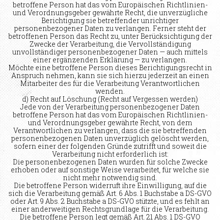
betroffene Person hat das vom Europäischen Richtlinien-
und Verordnungsgeber gewährte Recht, die unverzügliche
Berichtigung sie betreffender unrichtiger
personenbezogener Daten zu verlangen. Ferner steht der
betroffenen Person das Recht zu, unter Berücksichtigung der
Zwecke der Verarbeitung, die Vervollständigung
unvollständiger personenbezogener Daten — auch mittels
einer ergänzenden Erklärung — zu verlangen.
Möchte eine betroffene Person dieses Berichtigungsrecht in
Anspruch nehmen, kann sie sich hierzu jederzeit an einen
Mitarbeiter des für die Verarbeitung Verantwortlichen
wenden.
d) Recht auf Löschung (Recht auf Vergessen werden)
Jede von der Verarbeitung personenbezogener Daten
betroffene Person hat das vom Europäischen Richtlinien-
und Verordnungsgeber gewährte Recht, von dem
Verantwortlichen zu verlangen, dass die sie betreffenden
personenbezogenen Daten unverzüglich gelöscht werden,
sofern einer der folgenden Gründe zutrifft und soweit die
Verarbeitung nicht erforderlich ist:
Die personenbezogenen Daten wurden für solche Zwecke
erhoben oder auf sonstige Weise verarbeitet, für welche sie
nicht mehr notwendig sind.
Die betroffene Person widerruft ihre Einwilligung, auf die
sich die Verarbeitung gemäß Art. 6 Abs. 1 Buchstabe a DS-GVO
oder Art. 9 Abs. 2 Buchstabe a DS-GVO stützte, und es fehlt an
einer anderweitigen Rechtsgrundlage für die Verarbeitung.
Die betroffene Person legt gemäß Art. 21 Abs. 1 DS-GVO