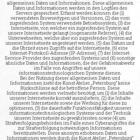
allgemeinen Daten und Informationen. Diese allgemeinen
Daten und Informationen werden in den Logfiles des
Servers gespeichert. Erfasst werden können die (1)
verwendeten Browsertypen und Versionen, (2) das vom
zugreifenden System verwendete Betriebssystem, (3) die
Internetseite, von welcher ein zugreifendes System auf
unsere Internetseite gelangt (sogenannte Referrer), (4) die
Unterwebseiten, welche über ein zugreifendes System auf
unserer Internetseite angesteuert werden, (5) das Datum und
die Uhrzeit eines Zugriffs auf die Internetseite, (6) eine
Internet-Protokoll-Adresse (IP-Adresse), (7) der Internet-
Service-Provider des zugreifenden Systems und (8) sonstige
ähnliche Daten und Informationen, die der Gefahrenabwehr
im Falle von Angriffen auf unsere
informationstechnologischen Systeme dienen.
Bei der Nutzung dieser allgemeinen Daten und
Informationen zieht die Kunst Atelier „Petersburg“ keine
Rückschlüsse auf die betroffene Person. Diese
Informationen werden vielmehr benötigt, um (1) die Inhalte
unserer Internetseite korrekt auszuliefern, (2) die Inhalte
unserer Internetseite sowie die Werbung für diese zu
optimieren, (3) die dauerhafte Funktionsfähigkeit unserer
informationstechnologischen Systeme und der Technik
unserer Internetseite zu gewährleisten sowie (4) um
Strafverfolgungsbehörden im Falle eines Cyberangriffes die
zur Strafverfolgung notwendigen Informationen
bereitzustellen. Diese anonym erhobenen Daten und
Informationen werden durch die Kunst Atelier „Petersburg“