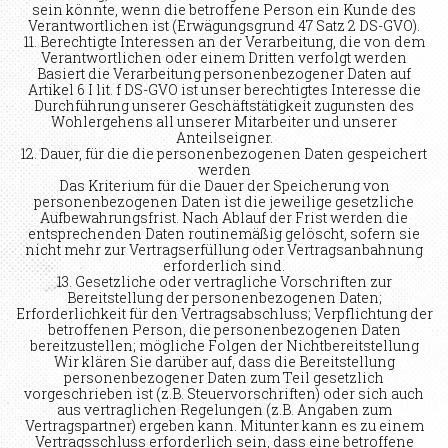
sein könnte, wenn die betroffene Person ein Kunde des
Verantwortlichen ist (Erwägungsgrund 47 Satz 2 DS-GVO).
11. Berechtigte Interessen an der Verarbeitung, die von dem
Verantwortlichen oder einem Dritten verfolgt werden
Basiert die Verarbeitung personenbezogener Daten auf
Artikel 6 I lit. f DS-GVO ist unser berechtigtes Interesse die
Durchführung unserer Geschäftstätigkeit zugunsten des
Wohlergehens all unserer Mitarbeiter und unserer
Anteilseigner.
12. Dauer, für die die personenbezogenen Daten gespeichert
werden
Das Kriterium für die Dauer der Speicherung von
personenbezogenen Daten ist die jeweilige gesetzliche
Aufbewahrungsfrist. Nach Ablauf der Frist werden die
entsprechenden Daten routinemäßig gelöscht, sofern sie
nicht mehr zur Vertragserfüllung oder Vertragsanbahnung
erforderlich sind.
13. Gesetzliche oder vertragliche Vorschriften zur
Bereitstellung der personenbezogenen Daten;
Erforderlichkeit für den Vertragsabschluss; Verpflichtung der
betroffenen Person, die personenbezogenen Daten
bereitzustellen; mögliche Folgen der Nichtbereitstellung
Wir klären Sie darüber auf, dass die Bereitstellung
personenbezogener Daten zum Teil gesetzlich
vorgeschrieben ist (z.B. Steuervorschriften) oder sich auch
aus vertraglichen Regelungen (z.B. Angaben zum
Vertragspartner) ergeben kann. Mitunter kann es zu einem
Vertragsschluss erforderlich sein, dass eine betroffene