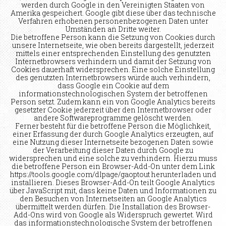
werden durch Google in den Vereinigten Staaten von
Amerika gespeichert. Google gibt diese über das technische
Verfahren erhobenen personenbezogenen Daten unter
Umständen an Dritte weiter.
Die betroffene Person kann die Setzung von Cookies durch
unsere Internetseite, wie oben bereits dargestellt, jederzeit
mittels einer entsprechenden Einstellung des genutzten
Internetbrowsers verhindern und damit der Setzung von
Cookies dauerhaft widersprechen. Eine solche Einstellung
des genutzten Internetbrowsers würde auch verhindern,
dass Google ein Cookie auf dem
informationstechnologischen System der betroffenen
Person setzt. Zudem kann ein von Google Analytics bereits
gesetzter Cookie jederzeit über den Internetbrowser oder
andere Softwareprogramme gelöscht werden.
Ferner besteht für die betroffene Person die Möglichkeit,
einer Erfassung der durch Google Analytics erzeugten, auf
eine Nutzung dieser Internetseite bezogenen Daten sowie
der Verarbeitung dieser Daten durch Google zu
widersprechen und eine solche zu verhindern. Hierzu muss
die betroffene Person ein Browser-Add-On unter dem Link
https://tools.google.com/dlpage/gaoptout herunterladen und
installieren. Dieses Browser-Add-On teilt Google Analytics
über JavaScript mit, dass keine Daten und Informationen zu
den Besuchen von Internetseiten an Google Analytics
übermittelt werden dürfen. Die Installation des Browser-
Add-Ons wird von Google als Widerspruch gewertet. Wird
das informationstechnologische System der betroffenen