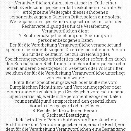
Verantwortlichen, damit sich dieser im Falle einer
Rechtsverletzung gegebenenfalls exkulpieren könnte. Es
erfolgt keine Weitergabe dieser erhobenen
personenbezogenen Daten an Dritte, sofern eine solche
Weitergabe nicht gesetzlich vorgeschrieben ist oder der
Rechtsverteidigung des für die Verarbeitung
Verantwortlichen dient.
7. Routinemäßige Löschung und Sperrung von
personenbezogenen Daten
Der für die Verarbeitung Verantwortliche verarbeitet und
speichert personenbezogene Daten der betroffenen Person
nur für den Zeitraum, der zur Erreichung des
Speicherungszwecks erforderlich ist oder sofern dies durch
den Europäischen Richtlinien- und Verordnungsgeber oder
einen anderen Gesetzgeber in Gesetzen oder Vorschriften,
welchen der für die Verarbeitung Verantwortliche unterliegt,
vorgesehen wurde.
Entfällt der Speicherungszweck oder läuft eine vom
Europäischen Richtlinien- und Verordnungsgeber oder
einem anderen zuständigen Gesetzgeber vorgeschriebene
Speicherfrist ab, werden die personenbezogenen Daten
routinemäßig und entsprechend den gesetzlichen
Vorschriften gesperrt oder gelöscht.
8. Rechte der betroffenen Person
a) Recht auf Bestätigung
Jede betroffene Person hat das vom Europäischen
Richtlinien- und Verordnungsgeber eingeräumte Recht, von
dem für die Verarbeitung Verantwortlichen eine Bestätigung