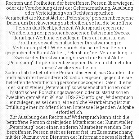
Rechten und Freiheiten der betroffenen Person überwiegen,
oder die Verarbeitung dient der Geltendmachung, Ausübung
oder Verteidigung von Rechtsansprüchen.
Verarbeitet die Kunst Atelier „Petersburg“ personenbezogene
Daten, um Direktwerbung zu betreiben, so hat die betroffene
Person das Recht, jederzeit Widerspruch gegen die
Verarbeitung der personenbezogenen Daten zum Zwecke
derartiger Werbung einzulegen. Dies gilt auch für das
Profiling, soweit es mit solcher Direktwerbung in
Verbindung steht. Widerspricht die betroffene Person
gegenüber der Kunst Atelier „Petersburg“ der Verarbeitung für
Zwecke der Direktwerbung, so wird die Kunst Atelier
„Petersburg“ die personenbezogenen Daten nicht mehr für
diese Zwecke verarbeiten.
Zudem hat die betroffene Person das Recht, aus Gründen, die
sich aus ihrer besonderen Situation ergeben, gegen die sie
betreffende Verarbeitung personenbezogener Daten, die bei
der Kunst Atelier „Petersburg“ zu wissenschaftlichen oder
historischen Forschungszwecken oder zu statistischen
Zwecken gemäß Art. 89 Abs. 1 DS-GVO erfolgen, Widerspruch
einzulegen, es sei denn, eine solche Verarbeitung ist zur
Erfüllung einer im öffentlichen Interesse liegenden Aufgabe
erforderlich.
Zur Ausübung des Rechts auf Widerspruch kann sich die
betroffene Person direkt jeden Mitarbeiter der Kunst Atelier
„Petersburg“ oder einen anderen Mitarbeiter wenden. Der
betroffenen Person steht es ferner frei, im Zusammenhang
mit der Nutzung von Diensten der Informationsgesellschaft,