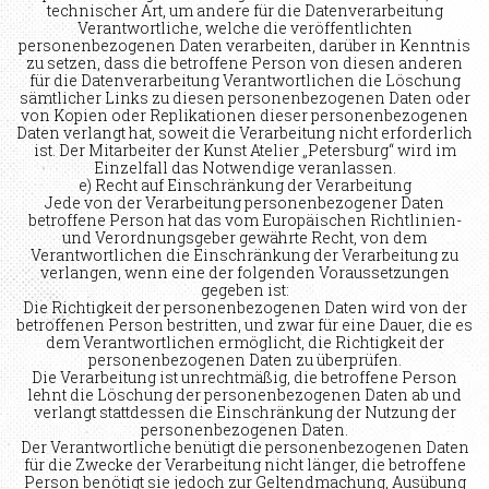
technischer Art, um andere für die Datenverarbeitung
Verantwortliche, welche die veröffentlichten
personenbezogenen Daten verarbeiten, darüber in Kenntnis
zu setzen, dass die betroffene Person von diesen anderen
für die Datenverarbeitung Verantwortlichen die Löschung
sämtlicher Links zu diesen personenbezogenen Daten oder
von Kopien oder Replikationen dieser personenbezogenen
Daten verlangt hat, soweit die Verarbeitung nicht erforderlich
ist. Der Mitarbeiter der Kunst Atelier „Petersburg“ wird im
Einzelfall das Notwendige veranlassen.
e) Recht auf Einschränkung der Verarbeitung
Jede von der Verarbeitung personenbezogener Daten
betroffene Person hat das vom Europäischen Richtlinien-
und Verordnungsgeber gewährte Recht, von dem
Verantwortlichen die Einschränkung der Verarbeitung zu
verlangen, wenn eine der folgenden Voraussetzungen
gegeben ist:
Die Richtigkeit der personenbezogenen Daten wird von der
betroffenen Person bestritten, und zwar für eine Dauer, die es
dem Verantwortlichen ermöglicht, die Richtigkeit der
personenbezogenen Daten zu überprüfen.
Die Verarbeitung ist unrechtmäßig, die betroffene Person
lehnt die Löschung der personenbezogenen Daten ab und
verlangt stattdessen die Einschränkung der Nutzung der
personenbezogenen Daten.
Der Verantwortliche benütigt die personenbezogenen Daten
für die Zwecke der Verarbeitung nicht länger, die betroffene
Person benötigt sie jedoch zur Geltendmachung, Ausübung