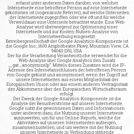
erfasst unter anderem Daten darüber, von welcher
Internetseite eine betroffene Person auf eine Internetseite
gekommen ist (sogenannte Referrer), auf welche Unterseiten
der Internetseite zugegriffen oder wie oft und für welche
Verweildauer eine Unterseite betrachtet wurde. Eine Web-
Analyse wird überwiegend zur Optimierung einer
Internetseite und zur Kosten-Nutzen-Analyse von
Internetwerbung eingesetzt.
Betreibergesellschaft der Google-Analytics-Komponente ist
die Google Inc., 1600 Amphitheatre Pkwy, Mountain View, CA
94043-1351, USA.
Der für die Verarbeitung Verantwortliche verwendet für die
Web-Analyse über Google Analytics den Zusatz
„_gat._anonymizeIp“. Mittels dieses Zusatzes wird die IP-
Adresse des Internetanschlusses der betroffenen Person
von Google gekürzt und anonymisiert, wenn der Zugriff auf
unsere Internetseiten aus einem Mitgliedstaat der
Europäischen Union oder aus einem anderen Vertragsstaat
des Abkommens über den Europäischen Wirtschaftsraum
erfolgt.
Der Zweck der Google-Analytics-Komponente ist die
Analyse der Besucherströme auf unserer Internetseite.
Google nutzt die gewonnenen Daten und Informationen
unter anderem dazu, die Nutzung unserer Internetseite
auszuwerten, um für uns Online-Reports, welche die
Aktivitäten auf unseren Internetseiten aufzeigen,
zusammenzustellen, und um weitere mit der Nutzung
unserer Internetseite in Verbindung stehende