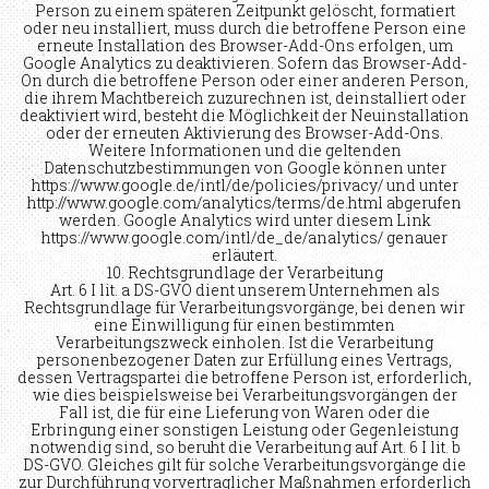
Person zu einem späteren Zeitpunkt gelöscht, formatiert
oder neu installiert, muss durch die betroffene Person eine
erneute Installation des Browser-Add-Ons erfolgen, um
Google Analytics zu deaktivieren. Sofern das Browser-Add-
On durch die betroffene Person oder einer anderen Person,
die ihrem Machtbereich zuzurechnen ist, deinstalliert oder
deaktiviert wird, besteht die Möglichkeit der Neuinstallation
oder der erneuten Aktivierung des Browser-Add-Ons.
Weitere Informationen und die geltenden
Datenschutzbestimmungen von Google können unter
https://www.google.de/intl/de/policies/privacy/ und unter
http://www.google.com/analytics/terms/de.html abgerufen
werden. Google Analytics wird unter diesem Link
https://www.google.com/intl/de_de/analytics/ genauer
erläutert.
10. Rechtsgrundlage der Verarbeitung
Art. 6 I lit. a DS-GVO dient unserem Unternehmen als
Rechtsgrundlage für Verarbeitungsvorgänge, bei denen wir
eine Einwilligung für einen bestimmten
Verarbeitungszweck einholen. Ist die Verarbeitung
personenbezogener Daten zur Erfüllung eines Vertrags,
dessen Vertragspartei die betroffene Person ist, erforderlich,
wie dies beispielsweise bei Verarbeitungsvorgängen der
Fall ist, die für eine Lieferung von Waren oder die
Erbringung einer sonstigen Leistung oder Gegenleistung
notwendig sind, so beruht die Verarbeitung auf Art. 6 I lit. b
DS-GVO. Gleiches gilt für solche Verarbeitungsvorgänge die
zur Durchführung vorvertraglicher Maßnahmen erforderlich