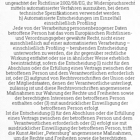
ungeachtet der Richtlinie 2002/58/EG, ihr Widerspruchsrecht
mittels automatisierter Verfahren auszuüben, bei denen
technische Spezifikationen verwendet werden.
h) Automatisierte Entscheidungen im Einzelfall
einschließlich Profiling
Jede von der Verarbeitung personenbezogener Daten
betroffene Person hat das vom Europäischen Richtlinien-
und Verordnungsgeber gewährte Recht, nicht einer
ausschließlich auf einer automatisierten Verarbeitung —
einschließlich Profiling — beruhenden Entscheidung
unterworfen zu werden, die ihr gegenüber rechtliche
Wirkung entfaltet oder sie in ähnlicher Weise erheblich
beeinträchtigt, sofern die Entscheidung (1) nicht für den
Abschluss oder die Erfüllung eines Vertrags zwischen der
betroffenen Person und dem Verantwortlichen erforderlich
ist, oder (2) aufgrund von Rechtsvorschriften der Union oder
der Mitgliedstaaten, denen der Verantwortliche unterliegt,
zulässig ist und diese Rechtsvorschriften angemessene
Maßnahmen zur Wahrung der Rechte und Freiheiten sowie
der berechtigten Interessen der betroffenen Person
enthalten oder (3) mit ausdrücklicher Einwilligung der
betroffenen Person erfolgt.
Ist die Entscheidung (1) für den Abschluss oder die Erfüllung
eines Vertrags zwischen der betroffenen Person und dem
Verantwortlichen erforderlich oder (2) erfolgt sie mit
ausdrücklicher Einwilligung der betroffenen Person, trifft
die Kunst Atelier „Petersburg“ angemessene Maßnahmen,
um die Rechte und Freiheiten sowie die berechtigten