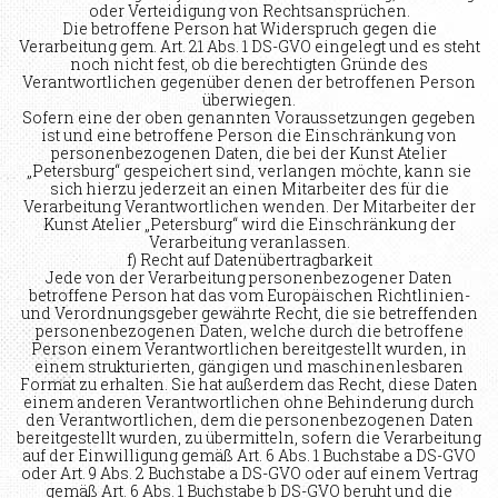
oder Verteidigung von Rechtsansprüchen.
Die betroffene Person hat Widerspruch gegen die
Verarbeitung gem. Art. 21 Abs. 1 DS-GVO eingelegt und es steht
noch nicht fest, ob die berechtigten Gründe des
Verantwortlichen gegenüber denen der betroffenen Person
überwiegen.
Sofern eine der oben genannten Voraussetzungen gegeben
ist und eine betroffene Person die Einschränkung von
personenbezogenen Daten, die bei der Kunst Atelier
„Petersburg“ gespeichert sind, verlangen möchte, kann sie
sich hierzu jederzeit an einen Mitarbeiter des für die
Verarbeitung Verantwortlichen wenden. Der Mitarbeiter der
Kunst Atelier „Petersburg“ wird die Einschränkung der
Verarbeitung veranlassen.
f) Recht auf Datenübertragbarkeit
Jede von der Verarbeitung personenbezogener Daten
betroffene Person hat das vom Europäischen Richtlinien-
und Verordnungsgeber gewährte Recht, die sie betreffenden
personenbezogenen Daten, welche durch die betroffene
Person einem Verantwortlichen bereitgestellt wurden, in
einem strukturierten, gängigen und maschinenlesbaren
Format zu erhalten. Sie hat außerdem das Recht, diese Daten
einem anderen Verantwortlichen ohne Behinderung durch
den Verantwortlichen, dem die personenbezogenen Daten
bereitgestellt wurden, zu übermitteln, sofern die Verarbeitung
auf der Einwilligung gemäß Art. 6 Abs. 1 Buchstabe a DS-GVO
oder Art. 9 Abs. 2 Buchstabe a DS-GVO oder auf einem Vertrag
gemäß Art. 6 Abs. 1 Buchstabe b DS-GVO beruht und die