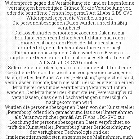
Widerspruch gegen die Verarbeitung ein, und es liegen keine
vorrangigen berechtigten Gründe für die Verarbeitung vor,
oder die betroffene Person legt gemäß Art. 21 Abs. 2 DS-GVO
Widerspruch gegen die Verarbeitung ein.
Die personenbezogenen Daten wurden unrechtmäßig
verarbeitet.
Die Löschung der personenbezogenen Daten ist zur
Erfüllung einer rechtlichen Verpflichtung nach dem
Unionsrecht oder dem Recht der Mitgliedstaaten
erforderlich, dem der Verantwortliche unterliegt.
Die personenbezogenen Daten wurden in Bezug auf
angebotene Dienste der Informationsgesellschaft gemäß
Art. 8 Abs. 1 DS-GVO erhoben.
Sofern einer der oben genannten Gründe zutrifft und eine
betroffene Person die Löschung von personenbezogenen
Daten, die bei der Kunst Atelier „Petersburg“ gespeichert sind,
veranlassen möchte, kann sie sich hierzu jederzeit an einen
Mitarbeiter des für die Verarbeitung Verantwortlichen
wenden. Der Mitarbeiter der Kunst Atelier „Petersburg“ wird
veranlassen, dass dem Löschverlangen unverzüglich
nachgekommen wird.
Wurden die personenbezogenen Daten von der Kunst Atelier
„Petersburg“ öffentlich gemacht und ist unser Unternehmen
als Verantwortlicher gemäß Art. 17 Abs. 1 DS-GVO zur
Löschung der personenbezogenen Daten verpflichtet, so
trifft die Kunst Atelier „Petersburg“ unter Berücksichtigung
der verfügbaren Technologie und der
Implementierungskosten angemessene Maßnahmen, auch