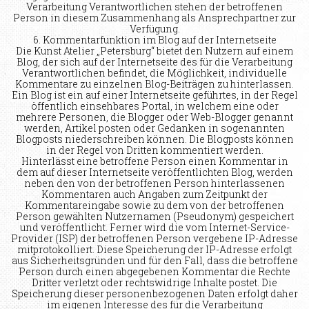
Verarbeitung Verantwortlichen stehen der betroffenen
Person in diesem Zusammenhang als Ansprechpartner zur
Verfügung.
6. Kommentarfunktion im Blog auf der Internetseite
Die Kunst Atelier „Petersburg“ bietet den Nutzern auf einem
Blog, der sich auf der Internetseite des für die Verarbeitung
Verantwortlichen befindet, die Möglichkeit, individuelle
Kommentare zu einzelnen Blog-Beiträgen zu hinterlassen.
Ein Blog ist ein auf einer Internetseite geführtes, in der Regel
öffentlich einsehbares Portal, in welchem eine oder
mehrere Personen, die Blogger oder Web-Blogger genannt
werden, Artikel posten oder Gedanken in sogenannten
Blogposts niederschreiben können. Die Blogposts können
in der Regel von Dritten kommentiert werden.
Hinterlässt eine betroffene Person einen Kommentar in
dem auf dieser Internetseite veröffentlichten Blog, werden
neben den von der betroffenen Person hinterlassenen
Kommentaren auch Angaben zum Zeitpunkt der
Kommentareingabe sowie zu dem von der betroffenen
Person gewählten Nutzernamen (Pseudonym) gespeichert
und veröffentlicht. Ferner wird die vom Internet-Service-
Provider (ISP) der betroffenen Person vergebene IP-Adresse
mitprotokolliert. Diese Speicherung der IP-Adresse erfolgt
aus Sicherheitsgründen und für den Fall, dass die betroffene
Person durch einen abgegebenen Kommentar die Rechte
Dritter verletzt oder rechtswidrige Inhalte postet. Die
Speicherung dieser personenbezogenen Daten erfolgt daher
im eigenen Interesse des für die Verarbeitung