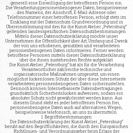
generell eine Einwilligung der betroffenen Person ein.
Die Verarbeitung personenbezogener Daten, beispielsweise
des Namens, der Anschrift, E-Mail-Adresse oder
Telefonnummer einer betroffenen Person, erfolgt stets im
Einklang mit der Datenschutz-Grundverordnung und in
Übereinstimmung mit den für die Kunst Atelier „Petersburg“
geltenden landesspezifischen Datenschutzbestimmungen.
Mittels dieser Datenschutzerklärung möchte unser
Unternehmen die Öffentlichkeit über Art, Umfang und Zweck
der von uns erhobenen, genutzten und verarbeiteten
personenbezogenen Daten informieren. Ferner werden
betroffene Personen mittels dieser Datenschutzerklärung
über die ihnen zustehenden Rechte aufgeklärt.
Die Kunst Atelier „Petersburg“ hat als für die Verarbeitung
Verantwortlicher zahlreiche technische und
organisatorische Maßnahmen umgesetzt, um einen
möglichst lückenlosen Schutz der über diese Internetseite
verarbeiteten personenbezogenen Daten sicherzustellen.
Dennoch können Internetbasierte Datenübertragungen
grundsätzlich Sicherheitslücken aufweisen, sodass ein
absoluter Schutz nicht gewährleistet werden kann. Aus
diesem Grund steht es jeder betroffenen Person frei,
personenbezogene Daten auch auf alternativen Wegen,
beispielsweise telefonisch, an uns zu übermitteln.
1. Begriffsbestimmungen
Die Datenschutzerklärung der Kunst Atelier „Petersburg“
beruht auf den Begrifflichkeiten, die durch den Europäischen
Richtlinien- und Verordnungsgeber beim Erlass der