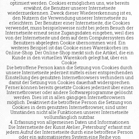
optimiert werden. Cookies ermöglichen uns, wie bereits
erwähnt, die Benutzer unserer Internetseite
wiederzuerkennen. Zweck dieser Wiedererkennung ist es,
den Nutzern die Verwendung unserer Internetseite zu
erleichtern. Der Benutzer einer Internetseite, die Cookies
verwendet, muss beispielsweise nicht bei jedem Besuch der
Internetseite erneut seine Zugangsdaten eingeben, weil dies
von der Internetseite und dem auf dem Computersystem des
Benutzers abgelegten Cookie übernommen wird. Ein
weiteres Beispiel ist das Cookie eines Warenkorbes im
Online-Shop. Der Online-Shop merkt sich die Artikel, die ein
Kunde in den virtuellen Warenkorb gelegt hat, über ein
Cookie.
Die betroffene Person kann die Setzung von Cookies durch
unsere Internetseite jederzeit mittels einer entsprechenden
Einstellung des genutzten Internetbrowsers verhindern und
damit der Setzung von Cookies dauerhaft widersprechen.
Ferner können bereits gesetzte Cookies jederzeit über einen
Internetbrowser oder andere Softwareprogramme gelöscht
werden. Dies ist in allen gängigen Internetbrowsern
möglich. Deaktiviert die betroffene Person die Setzung von
Cookies in dem genutzten Internetbrowser, sind unter
Umständen nicht alle Funktionen unserer Internetseite
vollumfänglich nutzbar.
4. Erfassung von allgemeinen Daten und Informationen
Die Internetseite der Kunst Atelier „Petersburg“ erfasst mit
jedem Aufruf der Internetseite durch eine betroffene Person
oder ein automatisiertes System eine Reihe von