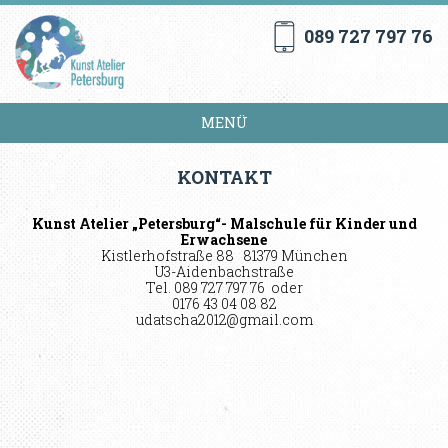
089 727 797 76
MENÜ
KONTAKT
Kunst Atelier „Petersburg“- Malschule für Kinder und
Erwachsene
Kistlerhofstraße 88 81379 München
U3-Aidenbachstraße
Tel. 089 727 797 76 oder
0176 43 04 08 82
udatscha2012@gmail.com