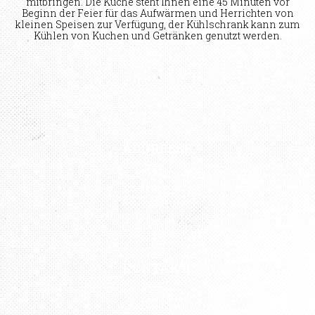
mitbringen. Die Küche steht Ihnen eine 45 Minuten vor
Beginn der Feier für das Aufwärmen und Herrichten von
kleinen Speisen zur Verfügung, der Kühlschrank kann zum
Kühlen von Kuchen und Getränken genutzt werden.
ADDRESSE
Kunst Atelier „Petersburg“
Kistlerhofstraße 88
81379 München
U3 Aidenbachstraße
KONTAKT
Tel.: 089 727 797 76
Mobil: 0176 43 04 08 82