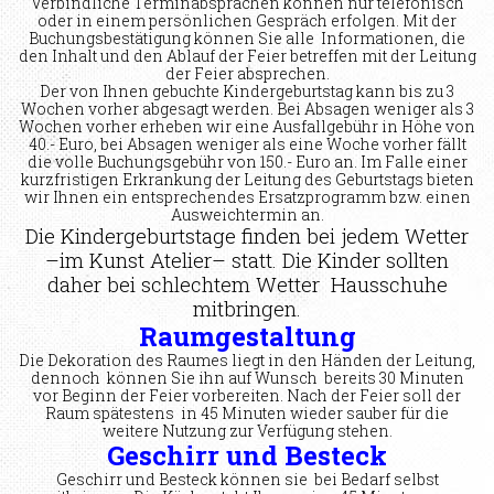
Verbindliche Terminabsprachen können nur telefonisch
oder in einem persönlichen Gespräch erfolgen. Mit der
Buchungsbestätigung können Sie alle Informationen, die
den Inhalt und den Ablauf der Feier betreffen mit der Leitung
der Feier absprechen.
Der von Ihnen gebuchte Kindergeburtstag kann bis zu 3
Wochen vorher abgesagt werden. Bei Absagen weniger als 3
Wochen vorher erheben wir eine Ausfallgebühr in Höhe von
40.- Euro, bei Absagen weniger als eine Woche vorher fällt
die volle Buchungsgebühr von 150.- Euro an. Im Falle einer
kurzfristigen Erkrankung der Leitung des Geburtstags bieten
wir Ihnen ein entsprechendes Ersatzprogramm bzw. einen
Ausweichtermin an.
Die Kindergeburtstage finden bei jedem Wetter
–im Kunst Atelier– statt. Die Kinder sollten
daher bei schlechtem Wetter Hausschuhe
mitbringen.
Raumgestaltung
Die Dekoration des Raumes liegt in den Händen der Leitung,
dennoch können Sie ihn auf Wunsch bereits 30 Minuten
vor Beginn der Feier vorbereiten. Nach der Feier soll der
Raum spätestens in 45 Minuten wieder sauber für die
weitere Nutzung zur Verfügung stehen.
Geschirr und Besteck
Geschirr und Besteck können sie bei Bedarf selbst