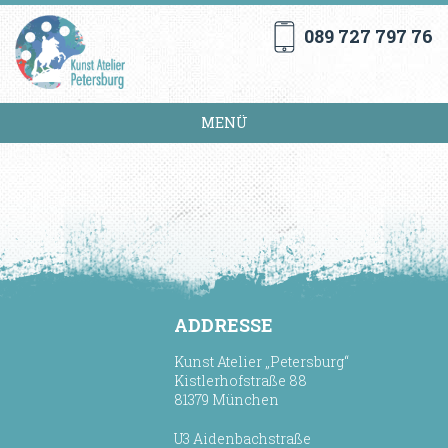
089 727 797 76
MENÜ
ADDRESSE
Kunst Atelier „Petersburg“
Kistlerhofstraße 88
81379 München
U3 Aidenbachstraße