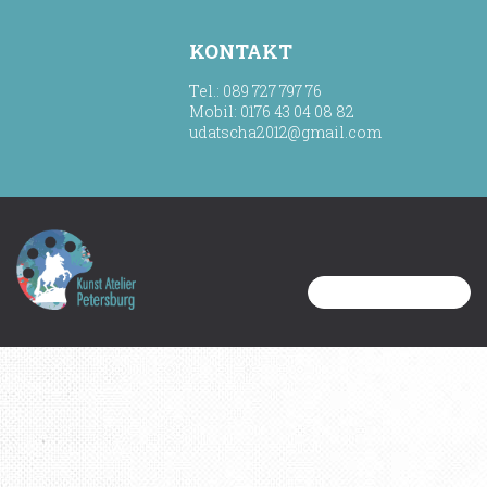
KONTAKT
Tel.: 089 727 797 76
Mobil: 0176 43 04 08 82
udatscha2012@gmail.com