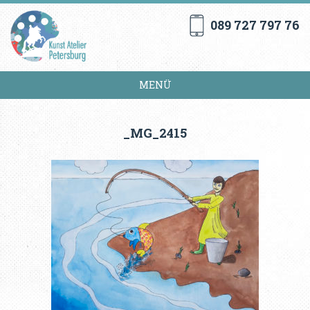
089 727 797 76
MENÜ
_MG_2415