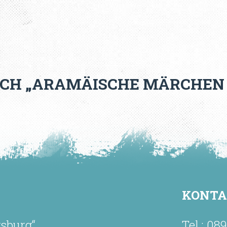
BUCH „ARAMÄISCHE MÄRCHEN 
KONT
rsburg“
Tel.: 08