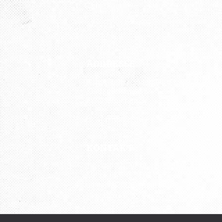
ADDRESSE
Kunst Atelier „Petersburg“
Kistlerhofstraße 88
81379 München
U3 Aidenbachstraße
KONTAKT
Tel.: 089 727 797 76
Mobil: 0176 43 04 08 82
udatscha2012@gmail.com