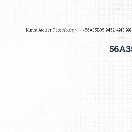
Kunst Atelier Petersburg
>
>
>
56A35B05-9452-4913-99
56A3