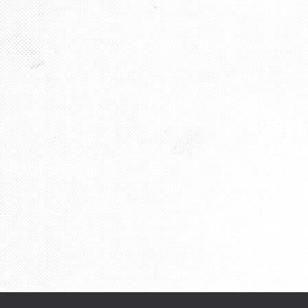
KONT
rsburg“
Tel.: 08
Mobil: 0
udatsc
e