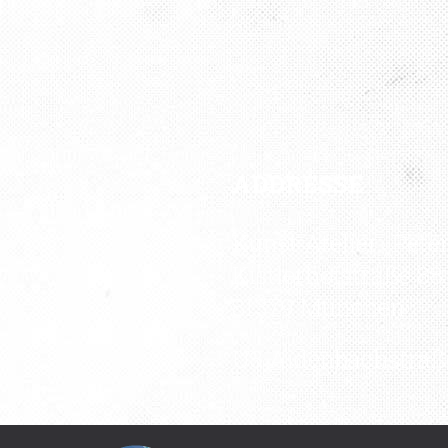
ADDRESSE
Kunst Atelier „Pete
Kistlerhofstraße 88
81379 München
U3 Aidenbachstraß