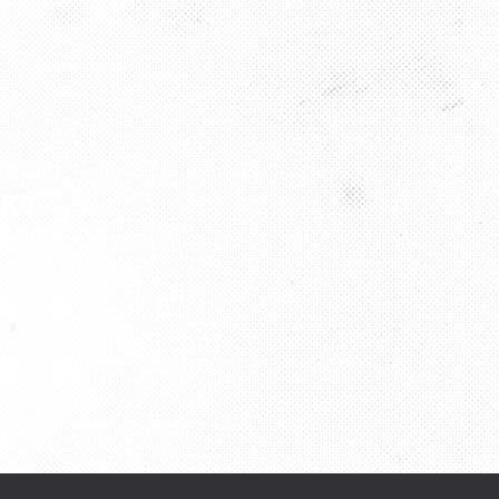
AKT
9 727 797 76
176 43 04 08 82
ha2012@gmail.com