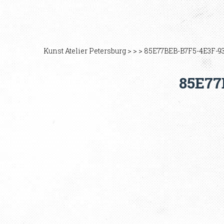
Kunst Atelier Petersburg
>
>
>
85E77BEB-B7F5-4E3F-9
85E77