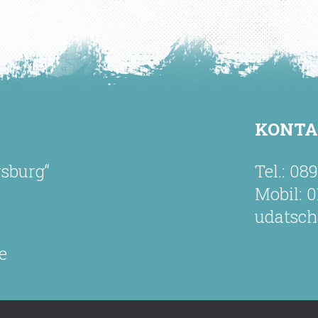
KONT
rsburg“
Tel.: 08
Mobil: 0
udatsc
e