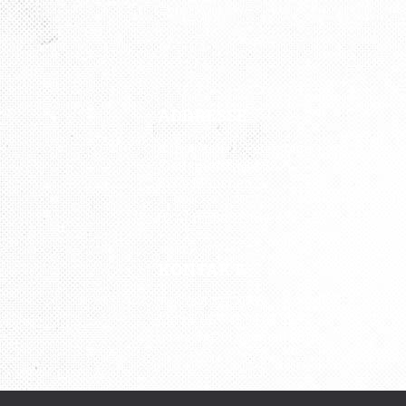
ADDRESSE
Kunst Atelier „Petersburg“
Kistlerhofstraße 88
81379 München
U3 Aidenbachstraße
KONTAKT
Tel.: 089 727 797 76
Mobil: 0176 43 04 08 82
udatscha2012@gmail.com