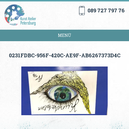
089 727 797 76
MENÜ
0231FDBC-956F-420C-AE9F-AB6267373D4C