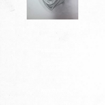
ADDRESSE
Kunst Atelier „Petersburg“
Kistlerhofstraße 88
81379 München
U3 Aidenbachstraße
KONTAKT
Tel.: 089 727 797 76
Mobil: 0176 43 04 08 82