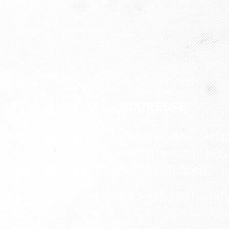
ADDRESSE
Kunst Atelier „Pete
Kistlerhofstraße 88
81379 München
U3 Aidenbachstraß