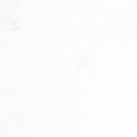
KONT
rsburg“
Tel.: 08
Mobil: 0
udatsc
e