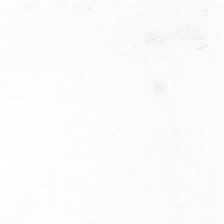
AKT
9 727 797 76
176 43 04 08 82
ha2012@gmail.com