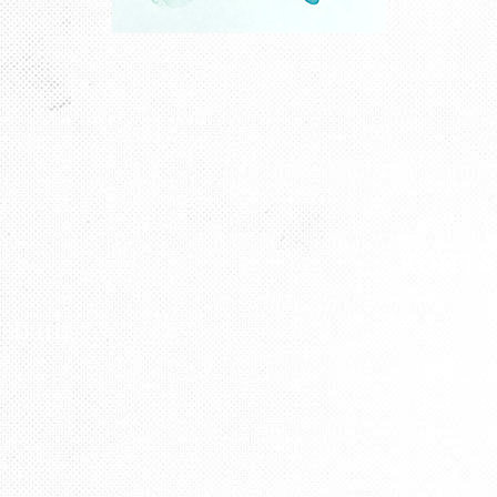
KONT
rsburg“
Tel.: 08
Mobil: 0
udatsc
e