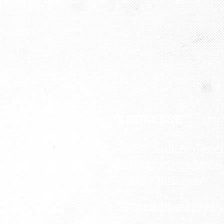
ADDRESSE
Kunst Atelier „Pete
Kistlerhofstraße 88
81379 München
U3 Aidenbachstraß