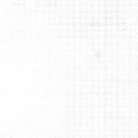
AKT
9 727 797 76
176 43 04 08 82
ha2012@gmail.com