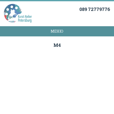
089 72779776
МЕНЮ
M4
ADDRESSE
Kunst Atelier “Petersburg”
Kistlerhofstraße 88