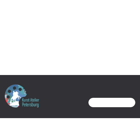
81379 München
U3 Aidenbachstraße
KONTAKT
Tel.: 089 72 77 97 76
Mobil: 0176 43 04 08 82
info@pinselk.dev.webkonzeption.info