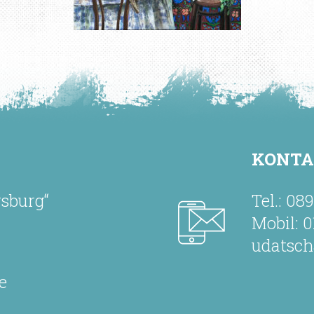
KONT
rsburg“
Tel.: 08
Mobil: 0
udatsc
e