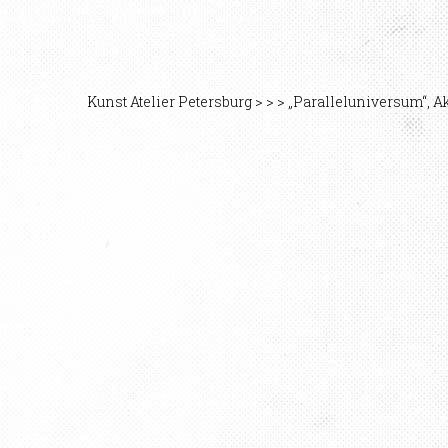
Kunst Atelier Petersburg
>
>
>
„Paralleluniversum“, A