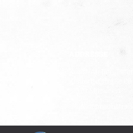
ADDRESSE
Kunst Atelier „Pete
Kistlerhofstraße 88
81379 München
U3 Aidenbachstraß