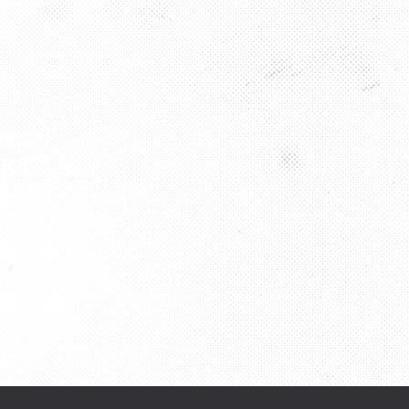
AKT
9 727 797 76
176 43 04 08 82
ha2012@gmail.com