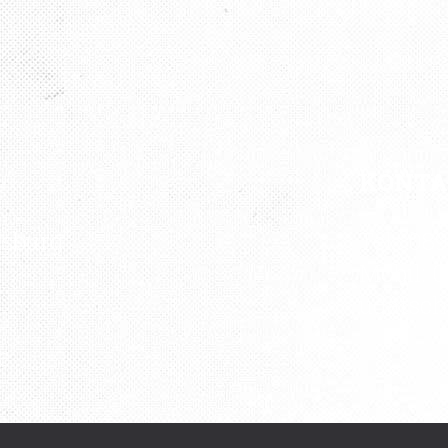
KONT
rsburg“
Tel.: 08
Mobil: 0
udatsc
e