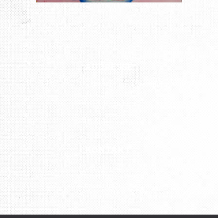
ADDRESSE
Kunst Atelier „Petersburg“
Kistlerhofstraße 88
81379 München
U3 Aidenbachstraße
KONTAKT
Tel.: 089 727 797 76
Mobil: 0176 43 04 08 82
udatscha2012@gmail.com