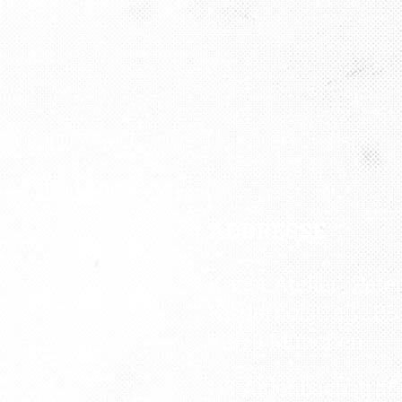
ADDRESSE
Kunst Atelier „Pete
Kistlerhofstraße 88
81379 München
U3 Aidenbachstraß