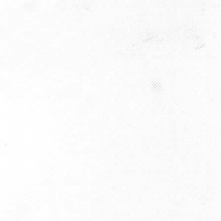
AKT
9 727 797 76
176 43 04 08 82
ha2012@gmail.com