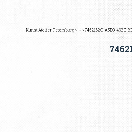
Kunst Atelier Petersburg
>
>
>
7462162C-A5D3-462E-8D
7462