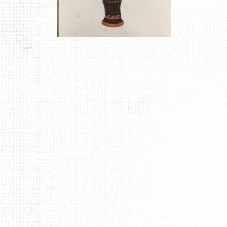
KONT
rsburg“
Tel.: 08
Mobil: 0
udatsc
e