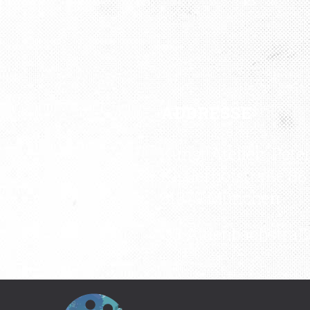
ADDRESSE
Kunst Atelier „Pete
Kistlerhofstraße 88
81379 München
U3 Aidenbachstraß