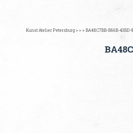
Kunst Atelier Petersburg
>
>
>
BA48C7BB-B66B-43BD-
BA48C