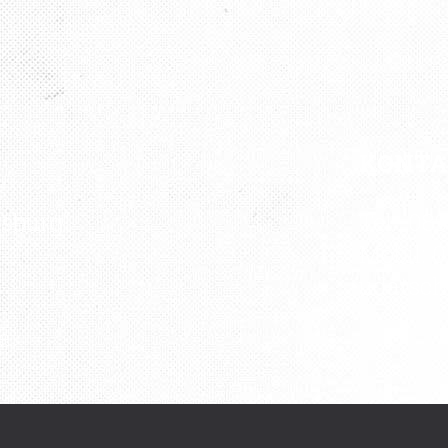
KONT
rsburg“
Tel.: 08
Mobil: 0
udatsc
e