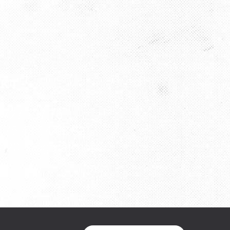
AKT
9 727 797 76
176 43 04 08 82
ha2012@gmail.com