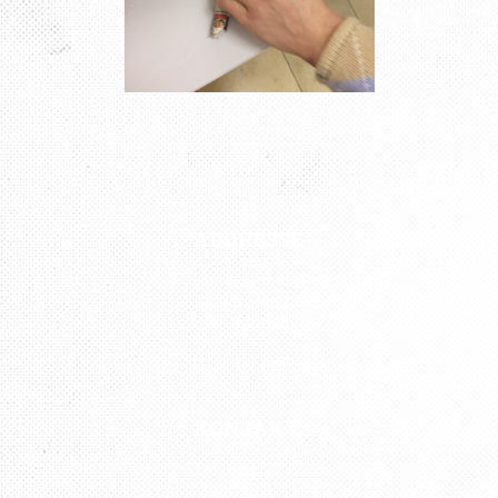
ADDRESSE
Kunst Atelier „Petersburg“
Kistlerhofstraße 88
81379 München
U3 Aidenbachstraße
KONTAKT
Tel.: 089 727 797 76
Mobil: 0176 43 04 08 82