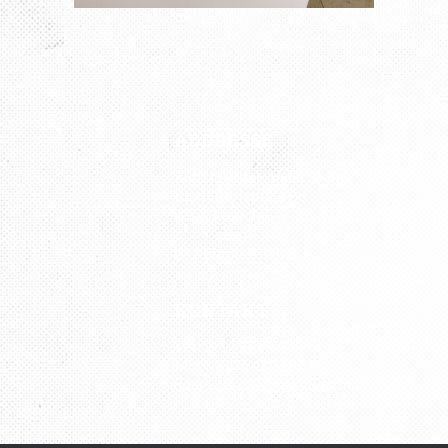
ADDRESSE
Kunst Atelier „Petersburg“
Kistlerhofstraße 88
81379 München
U3 Aidenbachstraße
KONTAKT
Tel.: 089 727 797 76
Mobil: 0176 43 04 08 82
udatscha2012@gmail.com