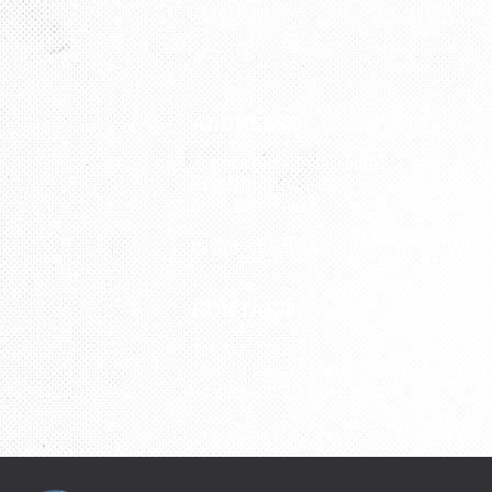
ADDRESSE
Kunst Atelier „Petersburg“
Kistlerhofstraße 88
81379 München
U3 Aidenbachstraße
KONTAKT
Tel.: 089 727 797 76
Mobil: 0176 43 04 08 82
udatscha2012@gmail.com