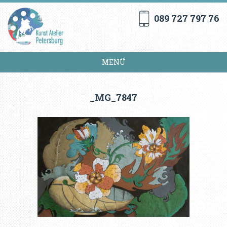
089 727 797 76
MENÜ
_MG_7847