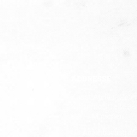
ADDRESSE
Kunst Atelier „Pete
Kistlerhofstraße 88
81379 München
U3 Aidenbachstraß