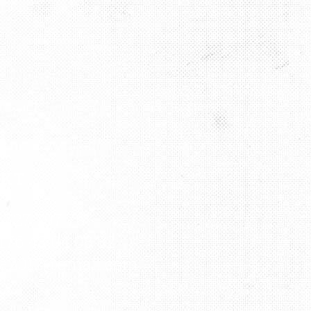
AKT
9 727 797 76
176 43 04 08 82
ha2012@gmail.com