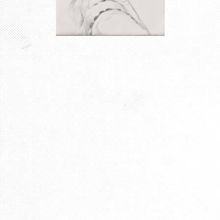
KONT
rsburg“
Tel.: 08
Mobil: 0
udatsc
e